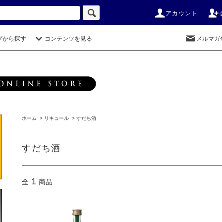
アカウント
プから探す
コンテンツを見る
メルマガ
ホーム
>
リキュール
>
すだち酒
すだち酒
1
全
商品