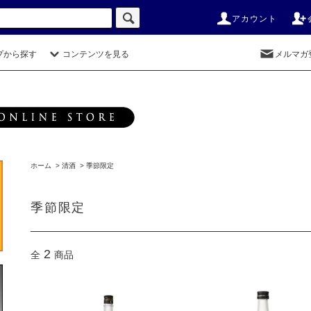
アカウント
プから探す
コンテンツを見る
メルマガ
ホーム
>
清酒
>
季節限定
季節限定
2
全
商品