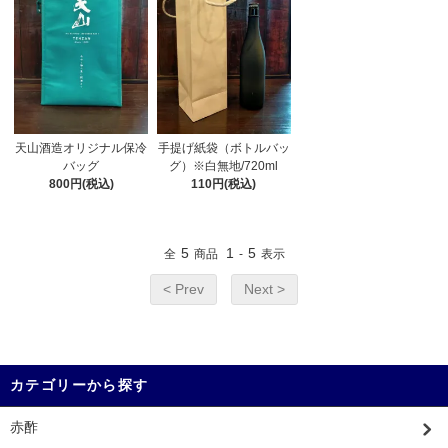
天山酒造オリジナル保冷
手提げ紙袋（ボトルバッ
バッグ
グ）※白無地/720ml
800円(税込)
110円(税込)
5
1
5
全
商品
-
表示
< Prev
Next >
カテゴリーから探す
赤酢