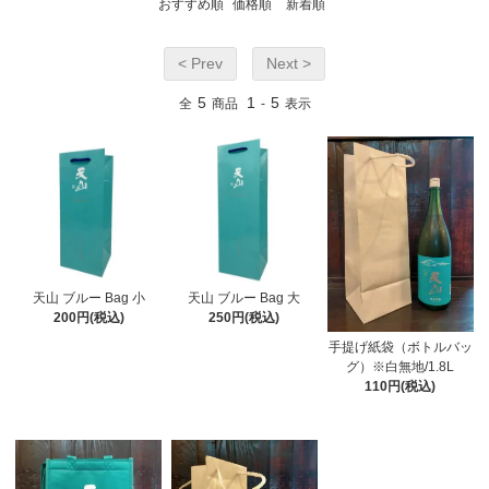
おすすめ順
価格順
新着順
< Prev
Next >
5
1
5
全
商品
-
表示
天山 ブルー Bag 小
天山 ブルー Bag 大
200円(税込)
250円(税込)
手提げ紙袋（ボトルバッ
グ）※白無地/1.8L
110円(税込)