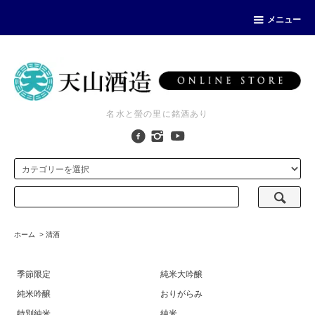
メニュー
名水と螢の里に銘酒あり
ホーム
>
清酒
季節限定
純米大吟醸
純米吟醸
おりがらみ
特別純米
純米