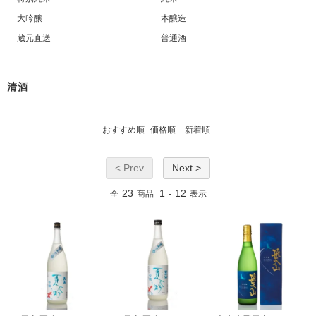
大吟醸
本醸造
蔵元直送
普通酒
清酒
おすすめ順
価格順
新着順
< Prev
Next >
23
1
12
全
商品
-
表示