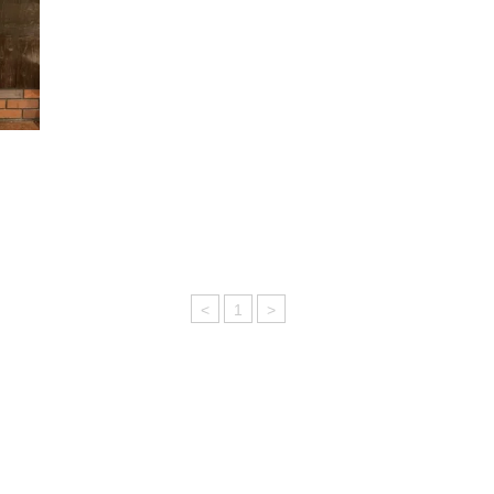
<
1
>