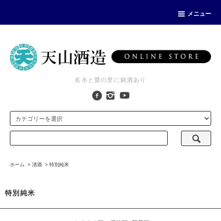
メニュー
名水と螢の里に銘酒あり
ホーム
>
清酒
>
特別純米
特別純米